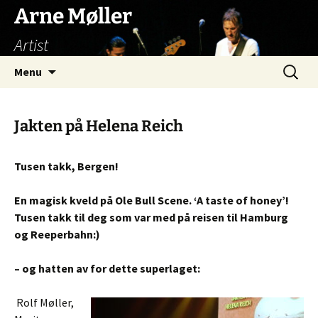
Arne Møller
Artist
Skip
Search
Menu
to
for:
content
Jakten på Helena Reich
Tusen takk, Bergen!
En magisk kveld på Ole Bull Scene. ‘A taste of honey’!
Tusen takk til deg som var med på reisen til Hamburg
og Reeperbahn:)
– og hatten av for dette superlaget:
Rolf Møller,