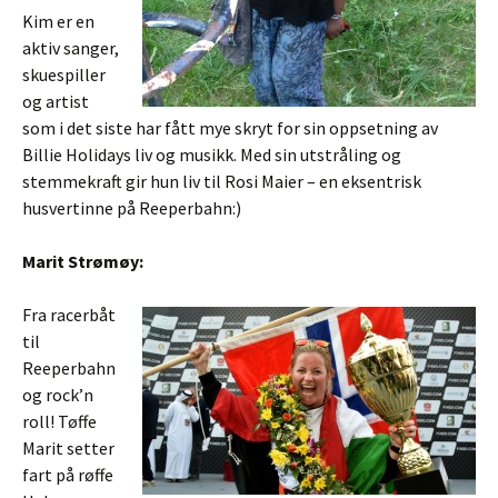
Kim er en
aktiv sanger,
skuespiller
og artist
som i det siste har fått mye skryt for sin oppsetning av
Billie Holidays liv og musikk. Med sin utstråling og
stemmekraft gir hun liv til Rosi Maier – en eksentrisk
husvertinne på Reeperbahn:)
Marit Strømøy:
Fra racerbåt
til
Reeperbahn
og rock’n
roll! Tøffe
Marit setter
fart på røffe