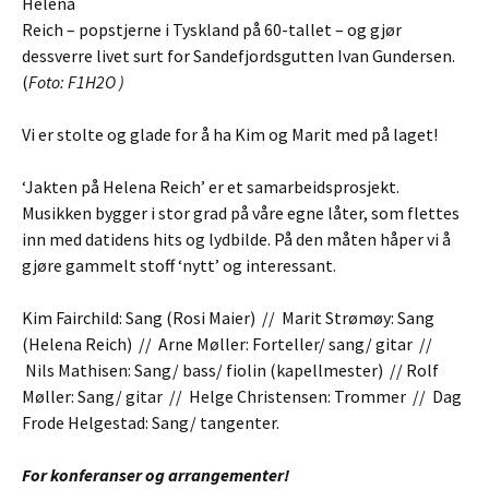
Helena
Reich – popstjerne i Tyskland på 60-tallet – og gjør
dessverre livet surt for Sandefjordsgutten Ivan Gundersen.
(
Foto: F1H2O )
Vi er stolte og glade for å ha Kim og Marit med på laget!
‘Jakten på Helena Reich’ er et samarbeidsprosjekt.
Musikken bygger i stor grad på våre egne låter, som flettes
inn med datidens hits og lydbilde. På den måten håper vi å
gjøre gammelt stoff ‘nytt’ og interessant.
Kim Fairchild: Sang (Rosi Maier) // Marit Strømøy: Sang
(Helena Reich) // Arne Møller: Forteller/ sang/ gitar //
Nils Mathisen: Sang/ bass/ fiolin (kapellmester) // Rolf
Møller: Sang/ gitar // Helge Christensen: Trommer // Dag
Frode Helgestad: Sang/ tangenter.
For konferanser og arrangementer!